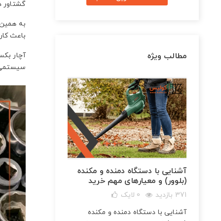
گشتاور در
به همین م
باعث کار
مطالب ویژه
آچار بکس 
سیستمی ا
آشنایی با دستگاه دمنده و مکنده
(بلوور) و معیارهای مهم خرید
371 بازدید
0
لایک
شارژی
آشنایی با دستگاه دمنده و مکنده
و