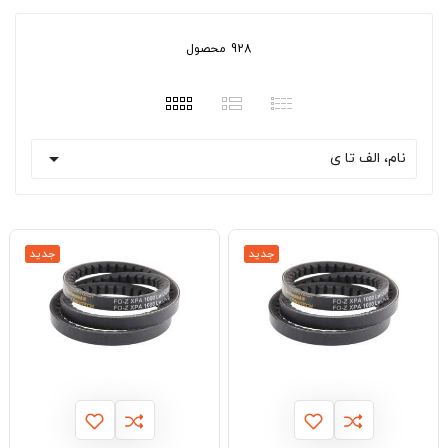
928 محصول

نام، الف تا ی
جدید
جدید