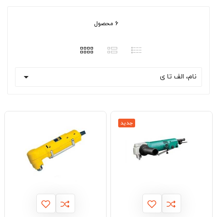
6 محصول

نام، الف تا ی
جدید