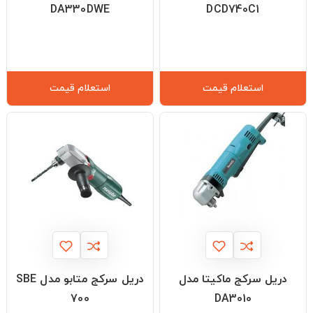
DA330DWE
DCD740C1
استعلام قیمت
استعلام قیمت
دریل سرکج ماکیتا مدل
دریل سرکج متابو مدل SBE
700
DA3010