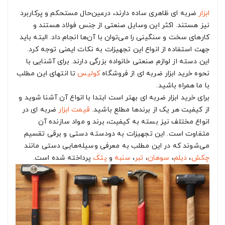
ابزار
ضربه‌ ای ظاهری ساده دارند، درعین‌حال مستحکم و پرکاربرد
نیز هستند. اکثر این وسایل صنعتی از جنس فولاد هستند و
کارهای سخت و سنگینی را می‌توان با آن‌ها انجام داد. البته باید
جهت استفاده از انواع این تجهیزات به نکات ایمنی توجه کرد.
این دسته از لوازم صنعتی خانواده بزرگی دارند. برای آشنایی با
نحوه خرید ابزار ضربه‌ ای از فروشگاه
کولیس
تا انتهای این مطلب
با ما همراه باشید.
برای خرید ابزار ضربه‌ ای بهتر است ابتدا با انواع آن آشنا شوید و
از کیفیت هر یک از برندها مطلع باشید.
قیمت ابزار
ضربه‌ ای در
انواع مختلف نیز بسته به کیفیت، برند و مواد سازنده آن
متفاوت است. این تجهیزات به دودسته دستی و برقی تقسیم
می‌شوند که در این مطلب به معرفی وسیله‌هایی دستی مانند
چکش
،
دیلم
،
سوهان
،
تبر
،
سنبه
و
پتک
پرداخته شده است.