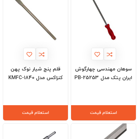
سوهان مهندسی چهارگوش
قلم پنج شیار نوک پهن
ایران پتک مدل PB-25253
کنزاکس مدل KMFC-1840
استعلام قیمت
استعلام قیمت