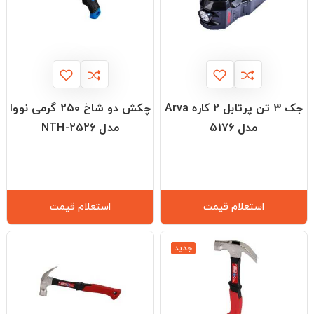
جک ۳ تن پرتابل ۲ کاره Arva
چکش دو شاخ 250 گرمی نووا
مدل ۵۱۷۶
مدل NTH-2526
استعلام قیمت
استعلام قیمت
جدید