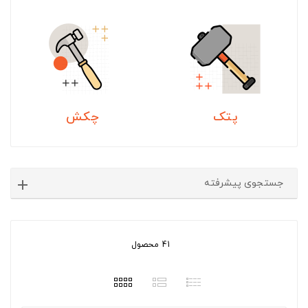
پتک
چکش
جستجوی پیشرفته
41 محصول