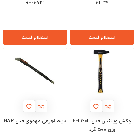
RH-4713
4234
استعلام قیمت
استعلام قیمت
چکش وینکس مدل EH 1602
دیلم اهرمی مهدوی مدل HAP
وزن 500 گرم