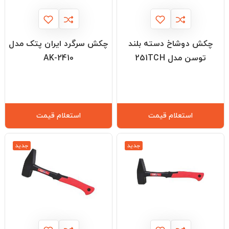
چکش دوشاخ دسته بلند
چکش سرگرد ایران پتک مدل
توسن مدل 251TCH
AK-2410
استعلام قیمت
استعلام قیمت
جدید
جدید