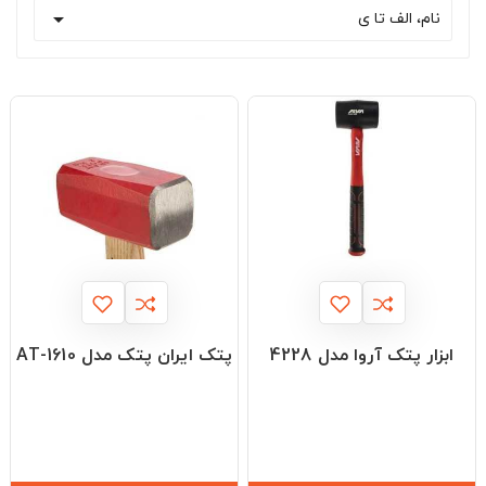

نام، الف تا ی
ابزار پتک آروا مدل 4228
پتک ایران پتک مدل AT-1610