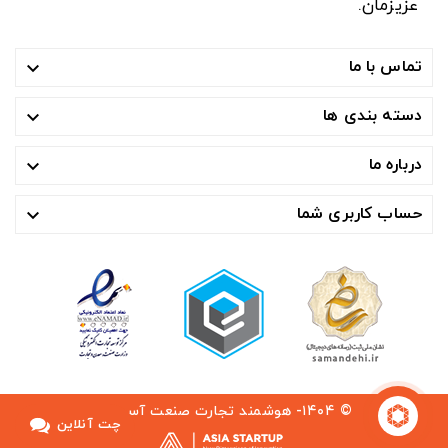
عزیزمان.
تماس با ما

دسته بندی ها

درباره ما

حساب کاربری شما

© ۱۴۰۴- هوشمند تجارت صنعت آسیا ™
چت آنلاین