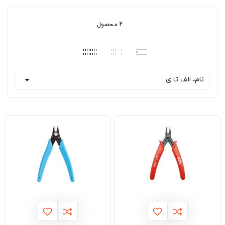
4 محصول

نام، الف تا ی