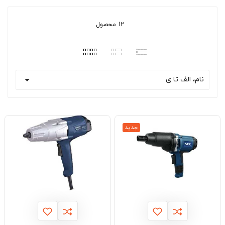
12 محصول

نام، الف تا ی
جدید