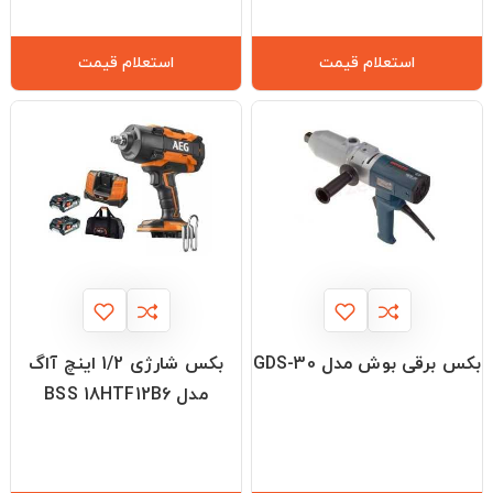
استعلام قیمت
استعلام قیمت
بکس برقی بوش مدل GDS-30
بکس شارژی 1/2 اینچ آاگ
مدل BSS 18HTF12B6