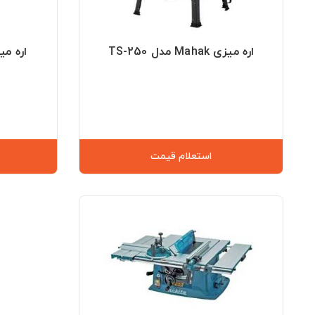
اره میزی Mahak مدل TS-250
اره میز
استعلام قیمت