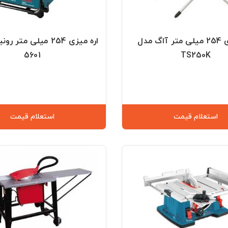
اره میزی 254 میلی متر آاگ مدل
اره میزی 254 میلی مت
5601
TS250K
استعلام قیمت
استعلام قیمت