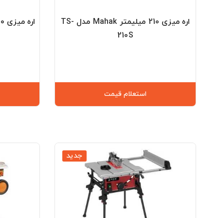
اره میزی 210 میلیمتر Mahak مدل TS-
210S
استعلام قیمت
جدید