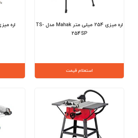
اره میزی 254 میلی متر Mahak مدل TS-
254SP
استعلام قیمت