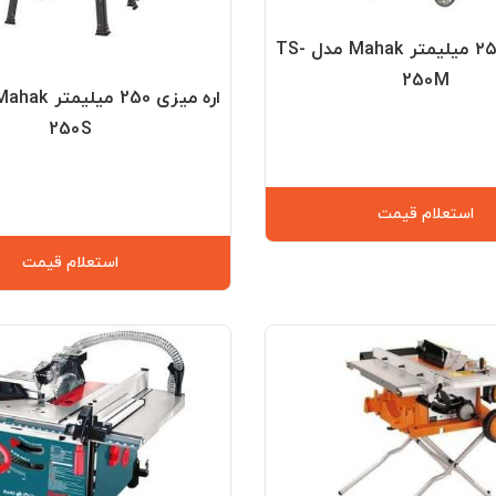
اره میزی ۲۵۰ میلیمتر Mahak مدل TS-
250M
250S
استعلام قیمت
استعلام قیمت