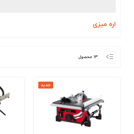
اره میزی
13 محصول
جدید