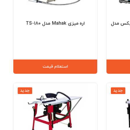
ر رونیکس مدل
اره میزی Mahak مدل TS-180
استعلام قیمت
جدید
جدید