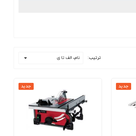

نام، الف تا ی
ترتیب:
جدید
جدید