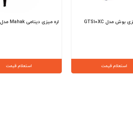
ی بوش مدل GTS10XC
اره میزی دینامی Mahak مدل TS-315A
استعلام قیمت
استعلام قیمت