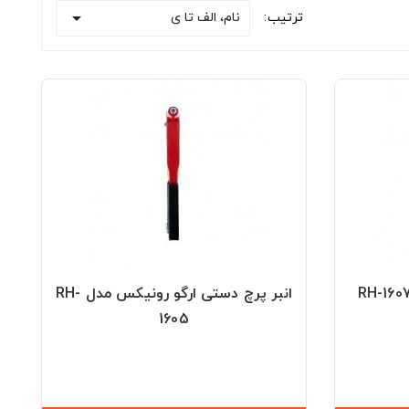

نام، الف تا ی
ترتیب:
انبر پرچ دستی ارگو رونیکس مدل RH-
1605