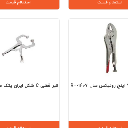
استعلام قیمت
استعلام قیمت
انبر قفلی C شکل ایران پتک مدل HE-1110