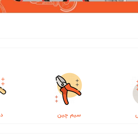
ی
سیم چین
دم