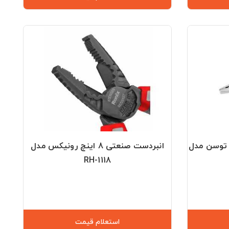
 مینی ۴.۵ اینچ توسن مدل
انبردست صنعتی 8 اینچ رونیکس مدل
RH-1118
استعلام قیمت