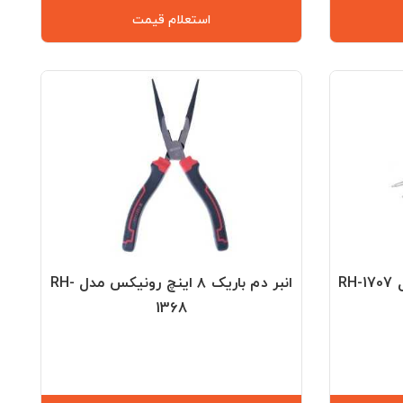
استعلام قیمت
R
انبر دم باریک ۸ اینچ رونیکس مدل RH-
1368