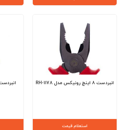
انبردست 8 اینچ رونیکس مدل RH-1178
انبردست ای
استعلام قیمت