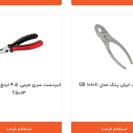
ران پتک مدل GB 101011
انبردست سری
T5013
استعلام قیمت
استعلام قیمت