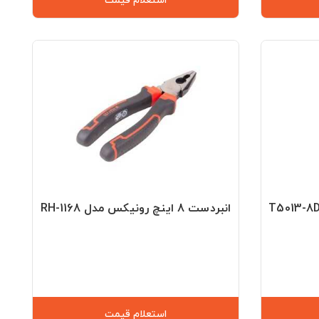
استعلام قیمت
انبردست 8 اینچ رونیکس مدل RH-1168
استعلام قیمت