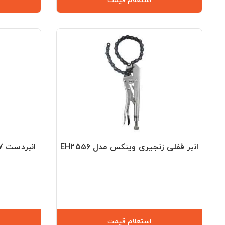
استعلام قیمت
انبر قفلی زنجیری وینکس مدل EH2556
انبردست 7 اینچ رونیکس مدل RH-1177
استعلام قیمت