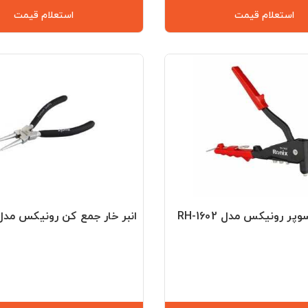
استعلام قیمت
استعلام قیمت
پر رونیکس مدل RH-1602
انبر خار جمع کن رونیکس مدل H-1707