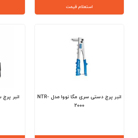
استعلام قیمت
انبر پرچ دستی سری مگا نووا مدل NTR-
انبر پرچ سو
2000