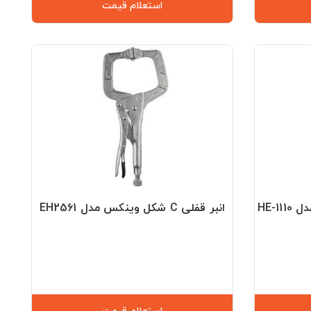
استعلام قیمت
انبر قفلی C شکل وینکس مدل EH2561