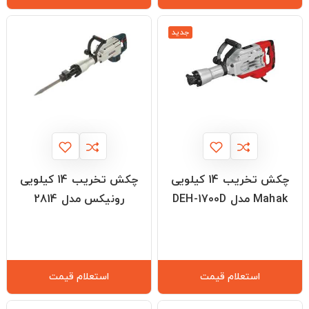
جدید
چکش تخریب 14 کیلویی
چکش تخریب 14 کیلویی
Mahak مدل DEH-1700D
رونیکس مدل 2814
استعلام قیمت
استعلام قیمت