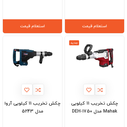
استعلام قیمت
استعلام قیمت
جدید
چکش تخریب 11 کیلویی
چکش تخریب 11 کیلویی آروا
Mahak مدل DEH-1750
مدل 5243