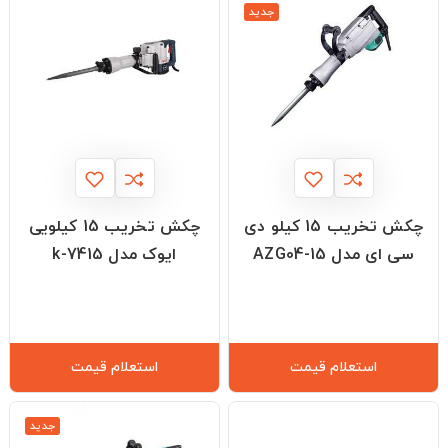
جدید
چکش تخریب 15 کیلو دی
چکش تخریب 15 کیلویی
سی ای مدل AZG04-15
ایوک مدل k-7415
استعلام قیمت
استعلام قیمت
جدید