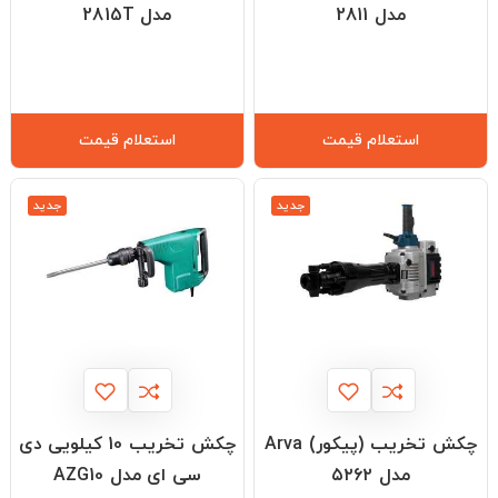
مدل 2811
مدل 2815T
استعلام قیمت
استعلام قیمت
جدید
جدید
چکش تخریب (پیکور) Arva
چکش تخریب 10 کیلویی دی
مدل ۵۲۶۲
سی ای مدل AZG10