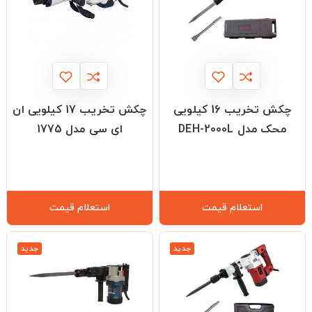
چکش تخریب 16 کیلویی
چکش تخریب 17 کیلویی ان
محک مدل DEH-2000L
ای سی مدل 1775
استعلام قیمت
استعلام قیمت
جدید
جدید