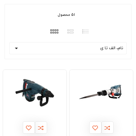
51 محصول

نام، الف تا ی