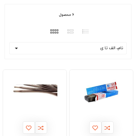
6 محصول

نام، الف تا ی