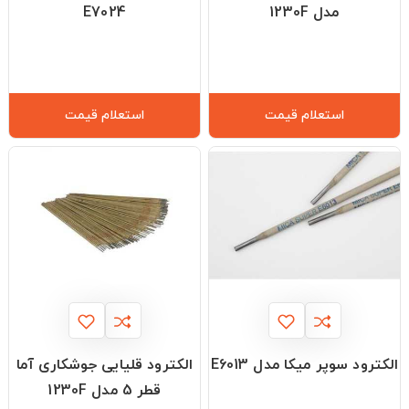
مدل 1230F
E7024
استعلام قیمت
استعلام قیمت
الکترود سوپر میکا مدل E6013
الکترود قليایی جوشکاری آما
قطر 5 مدل 1230F