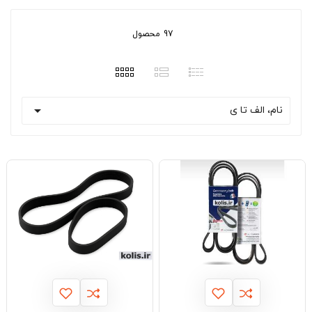
97 محصول

نام، الف تا ی