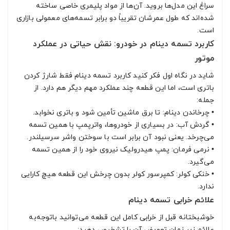
سراغ این مدل‌ها بروید. آن‌ها از مواد پلیمری خاصی ساخته
شده‌اند که طول عمرشان تقریباً دو برابر تسمه‌های معمولی بازاری
است.
کاربرد تسمه دینام در خودرو: نقش حیاتی در عملکرد
موتور
شاید در نگاه اول فکر کنید کاربرد تسمه دینام فقط شارژ کردن
باتری است، اما این قطعه چند عملکرد مهم دیگر هم دارد. از
جمله:
•
چرخاندن دینام: تا برق ماشین تأمین شود و باتری نخوابد.
•
گردش آب: در بسیاری از خودروها، واترپمپ با همین تسمه
می‌چرخد. یعنی نبود آن برابر است با سوختن واشر سرسیلندر.
•
نرمی فرمان: پمپ هیدرولیک نیروی خود را از همین تسمه
می‌گیرد.
•
خنکی کولر: کمپرسور کولر بدون چرخش این قطعه هیچ کارایی
ندارد.
علائم خرابی تسمه دینام
خوشبختانه قبل از خرابی کامل این قطعه می‌توانید باتوجه‌به
علائم زیر زمان تعویض آن را تشخیص دهید: