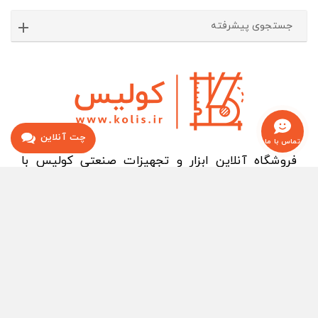
جستجوی پیشرفته
چت آنلاین
تماس با ما
فروشگاه آنلاین ابزار و تجهیزات صنعتی کولیس با
افتخار نزدیک به ۱۰ سال فعالیت در عرصه ابزارآلات و
کالاهای صنعتی توانسته مورد اعتماد بیش از ۱۲۰ هزار
نفر کاربر تا به امروز باشد. با افتخار به خود میبالیم که
مورد اعتماد تمامی کابران و فعالان ابزارآلات، صنعت
به‌خصوص متخصصان و کارخانه جات سرشناس کشور
بوده ایم. کولیس با گردآوری تیمی از افراد متخصص در