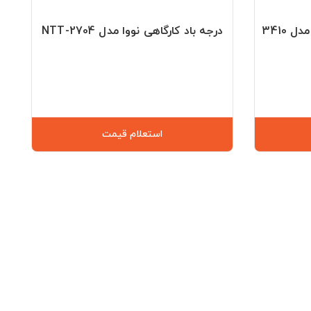
 3410
درجه باد کارگاهی نووا مدل NTT-2704
استعلام قیمت