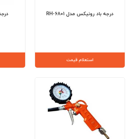
درجه باد رونیکس مدل RH-6801
درجه 
استعلام قیمت