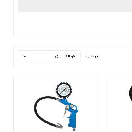

نام، الف تا ی
ترتیب: