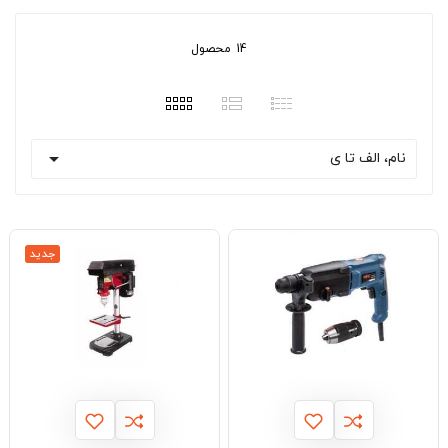
14 محصول

نام، الف تا ی
جدید