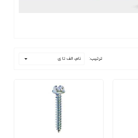

نام، الف تا ی
ترتیب: