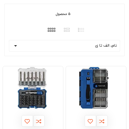
5 محصول

نام، الف تا ی