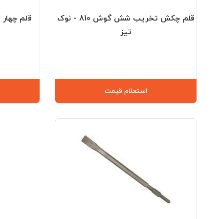
قلم چکش تخریب شش گوش 810 - نوک
قلم چهار 
تیز
استعلام قیمت