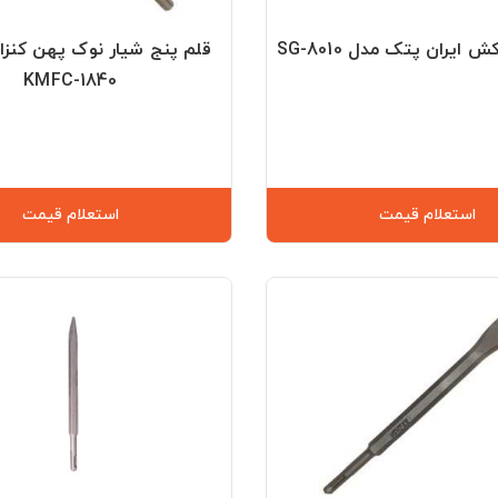
ایران پتک مدل SG-8010
قلم پنج شیار نوک پهن کنز
KMFC-1840
استعلام قیمت
استعلام قیمت