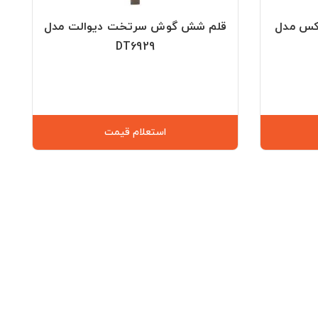
اکس مدل
قلم شش گوش سرتخت دیوالت مدل
DT6929
یمت
استعلام قیمت