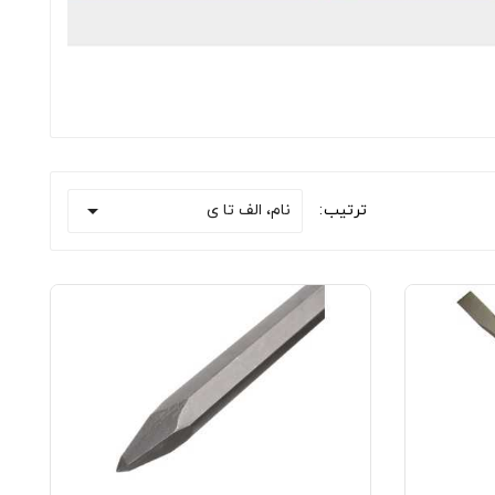

نام، الف تا ی
ترتیب: