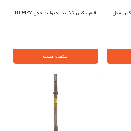
اکس مدل
قلم چکش تخریب دیوالت مدل DT6927
استعلام قیمت