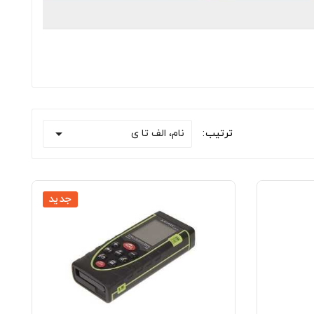

نام، الف تا ی
ترتیب:
جدید