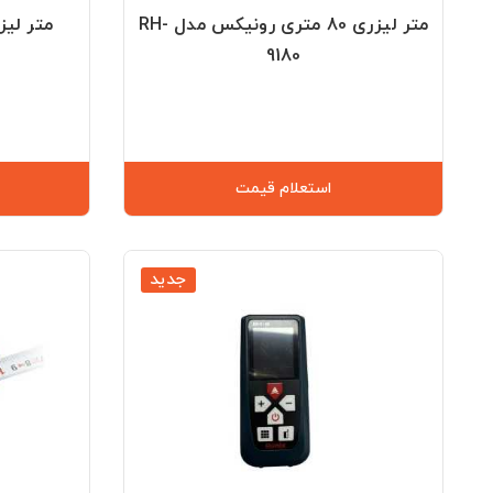
متر لیزری 80 متری رونیکس مدل RH-
متر لیزری
9180
استعلام قیمت
جدید