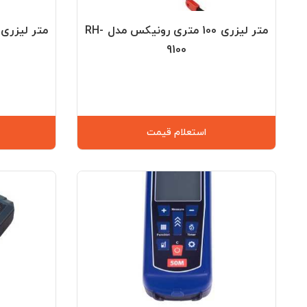
متر لیزری 100 متری رونیکس مدل RH-
9100
استعلام قیمت