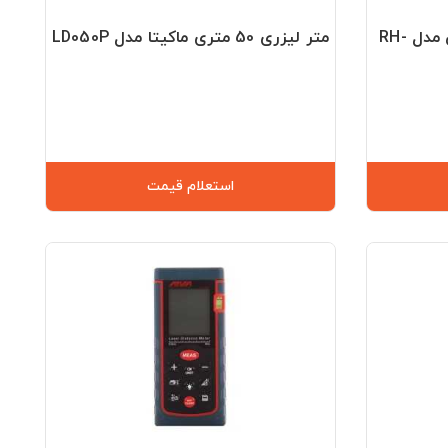
متر لیزری 50 متری رونیکس مدل RH-
متر لیزری 50 متری ماکیتا مدل LD050P
استعلام قیمت