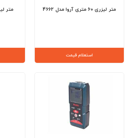
متر لیزری 60 متری آروا مدل 4662
استعلام قیمت