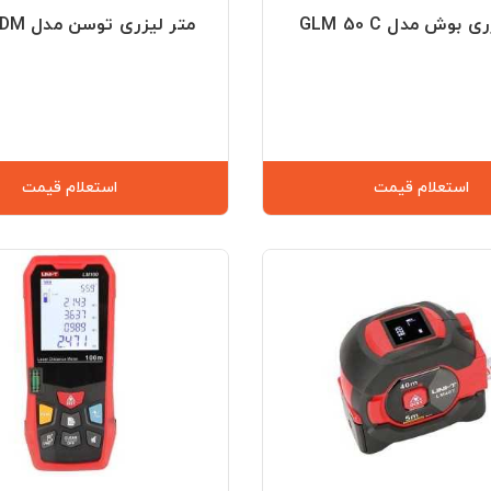
 بوش مدل GLM 50 C
متر لیزری توسن مدل M1100LDM
استعلام قیمت
استعلام قیمت