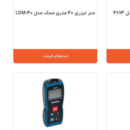
متر لیزری 40 متری محک مدل LDM-40
استعلام قیمت