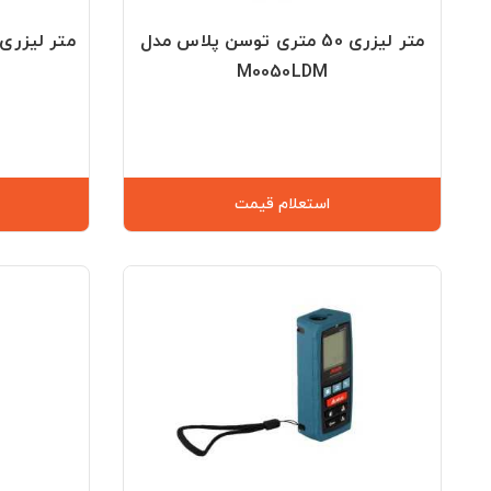
متر لیزری 50 متری توسن پلاس مدل
M0050LDM
استعلام قیمت