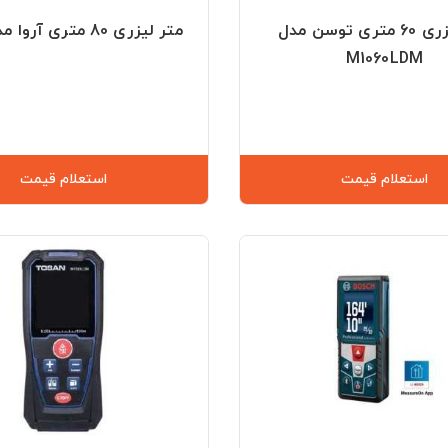
متر لیزری 60 متری توسن مدل
متر لیزری 80 متری آروا مدل 4666
M1060LDM
استعلام قیمت
استعلام قیمت