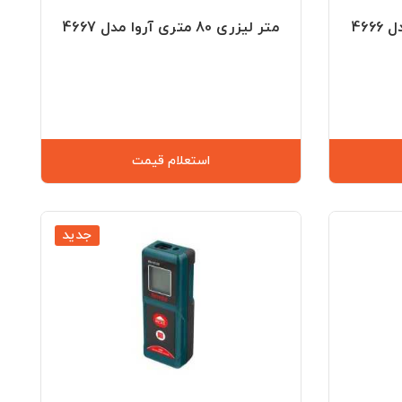
متر لیزری 80 متری آروا مدل 4667
استعلام قیمت
جدید