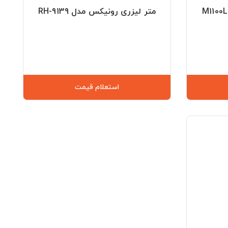
متر لیزری رونیکس مدل RH-9139
استعلام قیمت