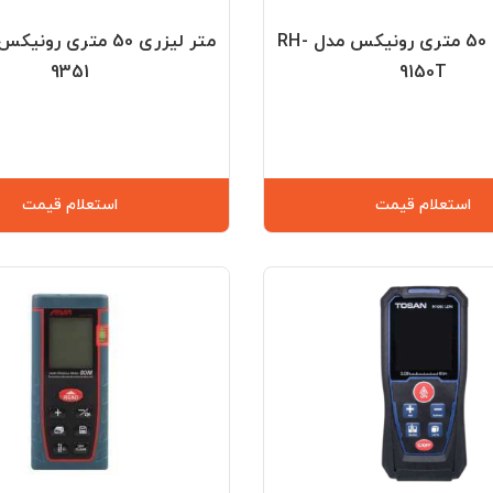
متر لیزری 50 متری رونیکس مدل RH-
9351
9150T
استعلام قیمت
استعلام قیمت