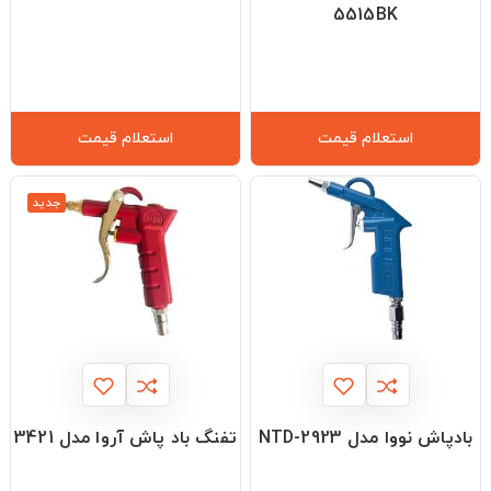
5515BK
استعلام قیمت
استعلام قیمت
جدید
بادپاش نووا مدل NTD-2923
تفنگ باد پاش آروا مدل 3421