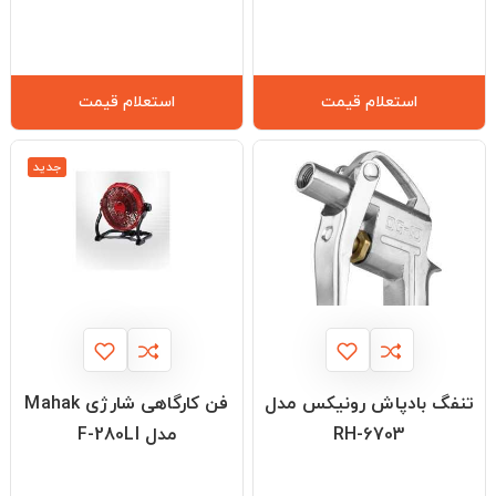
استعلام قیمت
استعلام قیمت
جدید
تنفگ بادپاش رونیکس مدل
فن کارگاهی شارژی Mahak
RH-6703
مدل F-280LI