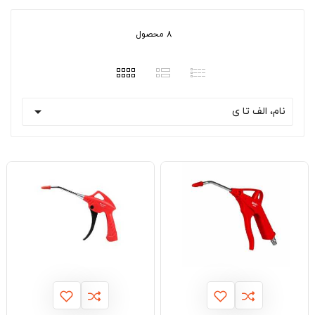
8 محصول

نام، الف تا ی