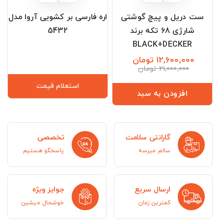
ست دریل و پیچ گوشتی
اره فارسی بر کشویی آروا مدل
شارژی 68 تکه برند
5432
BLACK+DECKER
12,600,000 تومان
قیمت
قیمت
21,000,000 تومان
عادی
استعلام قیمت
افزودن به سبد
گارانتی سلامت
تخصصی
سالم میرسه
پاسخگو هستیم
ارسال سریع
جوایز ویژه
کمترین زمان
خوشحال میشین