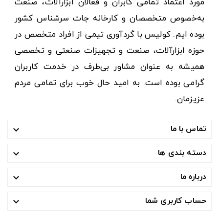
مورد اعتماد تمامی کابران و فعالان ابزارآلات، صنعت
از:
به‌خصوص متخصصان و کارخانه جات سرشناس کشور
• دریل برقی و شارژی • فرز • رنده و سمباده برقی •
بوده ایم. کولیس با گردآوری تیمی از افراد متخصص در
کارواش خانگی • آچار بکس برقی و شارژی • چکش تخریب
و پیکور • پمپ باد
حوزه ابزارآلات، صنعت و تجهیزات صنعتی و تخصصی
همیشه به عنوان مشاور بی‌طرف در خدمت کاربران
ابزارآلات بادی
گرامی بوده است. به امید حال خوب برای تمامی مردم
پمپ باد یکی از مهم‌ترین ابزارهای صنعتی در دسته ابزارهای
برقی بود که خود گروه دیگری از تجهیزات و ابزارآلات را ایجاد
عزیزمان.
کرد. فشرده‌سازی هوا و آزادسازی نیروی باد، منبع تأمین
قدرتمندی برای بسیاری از ابزارهایی شد که به نیروی بسیار
تماس با ما

زیادی برای انجام کارها نیاز دارند. ابزارهای بادی به کمپرسور هوا
وابسته هستند و به همین دلیل، نسبت به دیگر ابزارآلات
دسته بندی ها

امکان جابه‌جایی کمتری دارند. مهم‌ترین ابزارآلات بادی عبارتند
از:
درباره ما

• بکس بادی • منگنه کوب بادی • میخکوب بادی •
پیستوله رنگ باش
حساب کاربری شما
