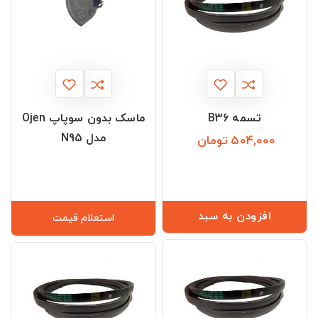
تسمه B36
ماسک بدون سوپاپ Ojen
مدل N95
504,000 تومان
قیمت
افزودن به سبد
استعلام قیمت