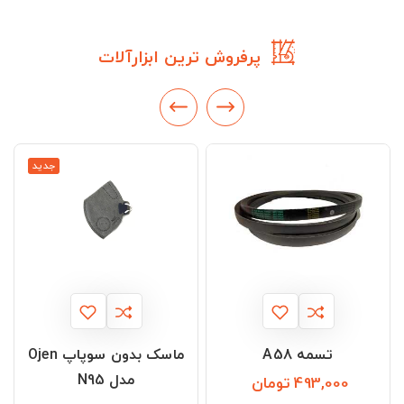
پرفروش ترین ابزارآلات
جدید
تسمه A58
ماسک بدون سوپاپ Ojen
مدل N95
493,000 تومان
قیمت