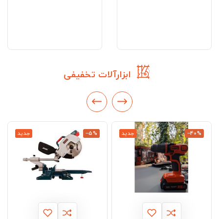
ابزارآلات تخفیفی
‎−40%
جدید
‎−5%
جدید