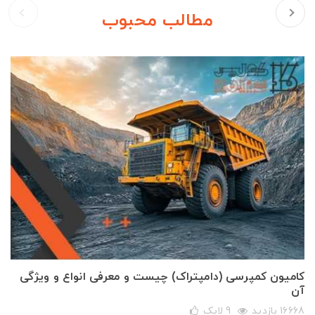
مطالب محبوب
کامیون کمپرسی (دامپتراک) چیست و معرفی انواع و ویژگی
آن
16668 بازدید
9
لایک