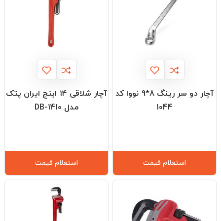
آچار دو سر رینگ 8*9 نووا کد
آچار شلاقی ۱۴ اینچ ایران پتک
1044
مدل DB-1410
استعلام قیمت
استعلام قیمت