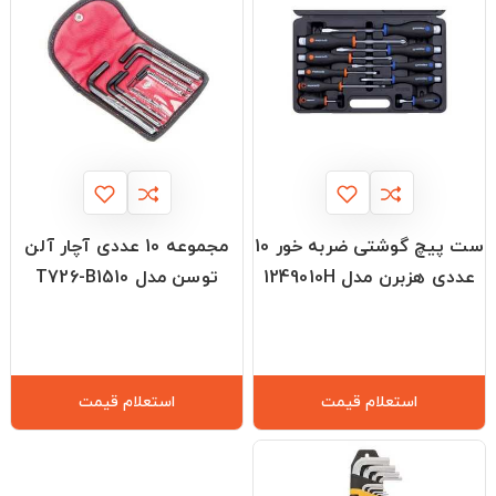
ست پیچ گوشتی ضربه خور 10
مجموعه 10 عددی آچار آلن
عددی هزبرن مدل 1249010H
توسن مدل T726-B1510
استعلام قیمت
استعلام قیمت