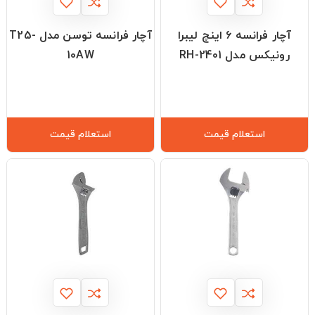
آچار فرانسه ۶ اینچ لیبرا
آچار فرانسه توسن مدل T25-
رونیکس مدل RH-2401
10AW
استعلام قیمت
استعلام قیمت