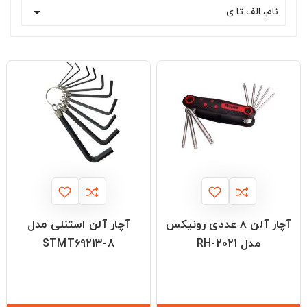

نام، الف تا ی
آچار آلن ۸ عددی رونیکس
آچار آلن استنلی مدل
مدل RH-2021
STMT69213-8