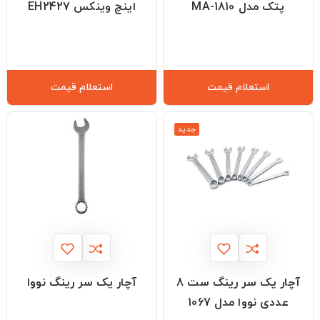
پتک مدل MA-1810
اینچ وینکس EH2427
استعلام قیمت
استعلام قیمت
جدید
آچار یک سر رینگ ست 8
آچار یک سر رینگ نووا
عددی نووا مدل 1067