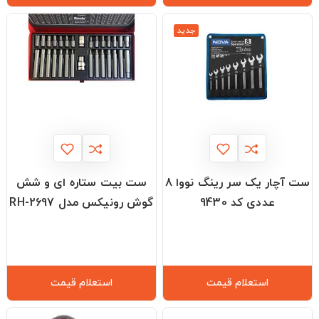
جدید
ست آچار یک سر رینگ نووا 8
ست بیت ستاره ای و شش
عددی کد 9430
گوش رونیکس مدل RH-2697
استعلام قیمت
استعلام قیمت