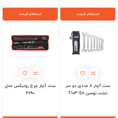
استعلام قیمت
استعلام قیمت
ست آچار 8 عددی دو سر
ست آچار چرخ رونیکس مدل
تخت توسن T103-S8
2690