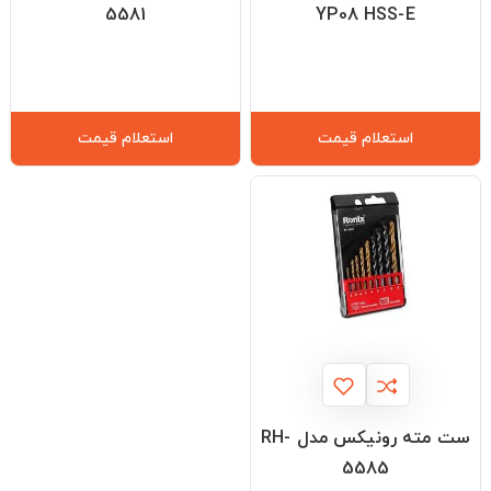
5581
YP08 HSS-E
استعلام قیمت
استعلام قیمت
ست مته رونیکس مدل RH-
5585