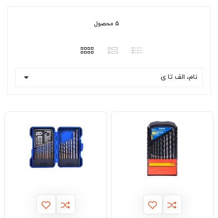
5 محصول

نام، الف تا ی