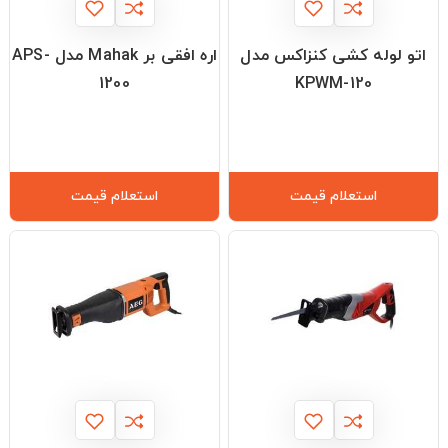
اتو لوله کشی کنزاکس مدل
اره افقی بر Mahak مدل APS-
1200
KPWM-120
استعلام قیمت
استعلام قیمت