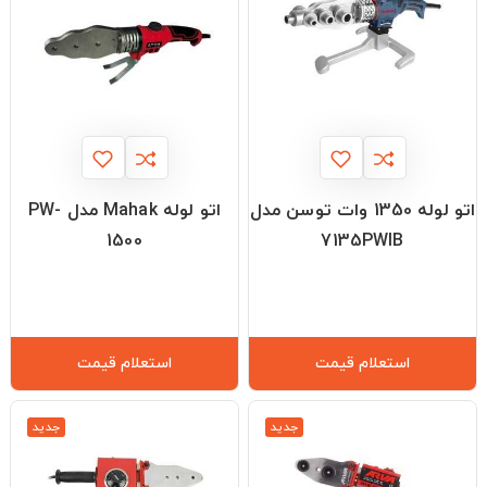
اتو لوله 1350 وات توسن مدل
اتو لوله Mahak مدل PW-
1500
7135PWIB
استعلام قیمت
استعلام قیمت
جدید
جدید