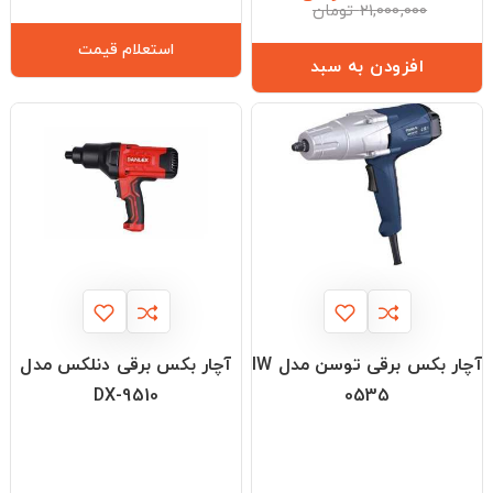
قیمت
قیمت
21,000,000 تومان
عادی
استعلام قیمت
افزودن به سبد
آچار بکس برقی توسن مدل IW
آچار بکس برقی دنلکس مدل
DX-9510
0535