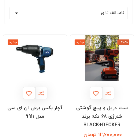

نام، الف تا ی
‎−40%
جدید
جدید
ست دریل و پیچ گوشتی
آچار بکس برقی ان ای سی
شارژی 68 تکه برند
مدل 9911
BLACK+DECKER
12,600,000 تومان