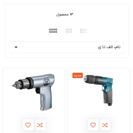
13 محصول

نام، الف تا ی
جدید