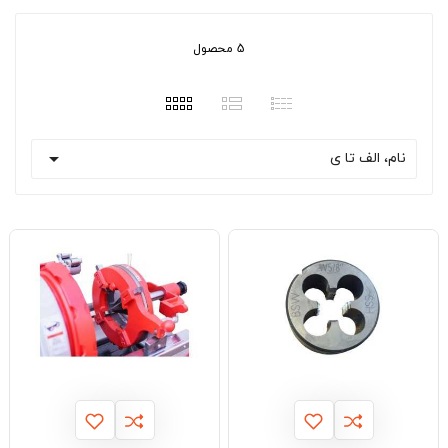
5 محصول

نام، الف تا ی