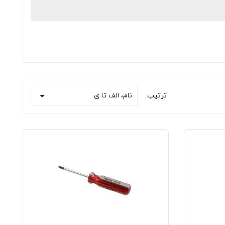

نام، الف تا ی
ترتیب: