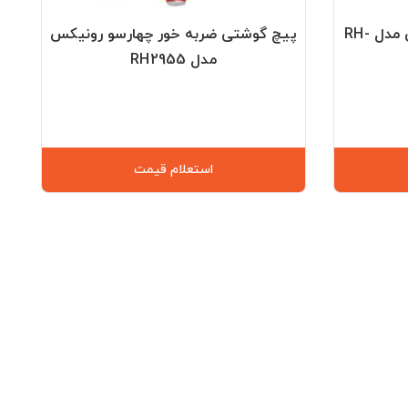
پیچ گوشتی چهارسو رونیکس مدل RH-
پیچ گوشتی ضربه خور چهارسو رونیکس
مدل RH2955
استعلام قیمت