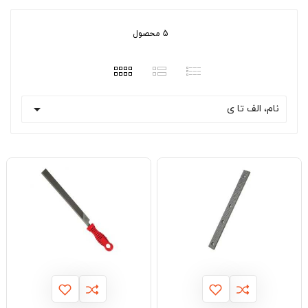
5 محصول

نام، الف تا ی