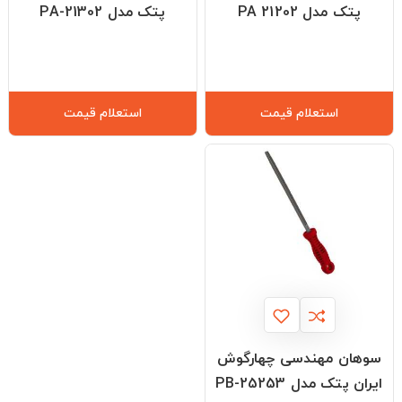
پتک مدل PA 21202
پتک مدل PA-21302
استعلام قیمت
استعلام قیمت
سوهان مهندسی چهارگوش
ایران پتک مدل PB-25253