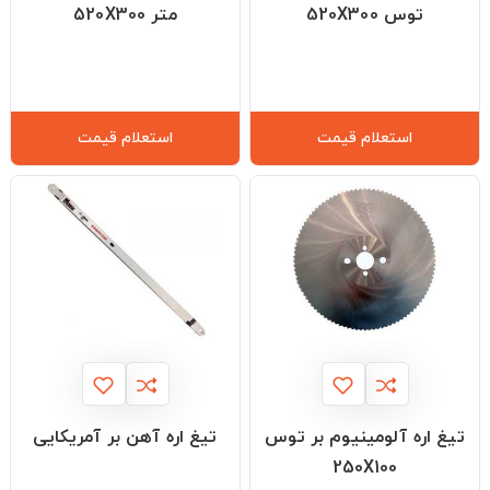
توس 520X300
متر 520X300
استعلام قیمت
استعلام قیمت
تیغ اره آلومینیوم بر توس
تیغ اره آهن بر آمریکایی
250X100