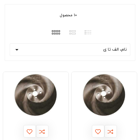
10 محصول

نام، الف تا ی