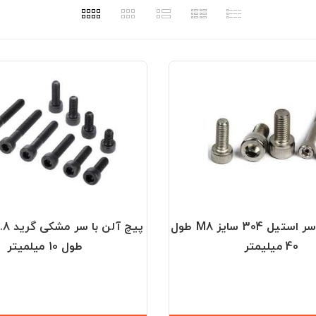
پیچ آلن با سر استیل 304 سایز M8 طول
40 میلیمتر
طول 10 میلمیتر