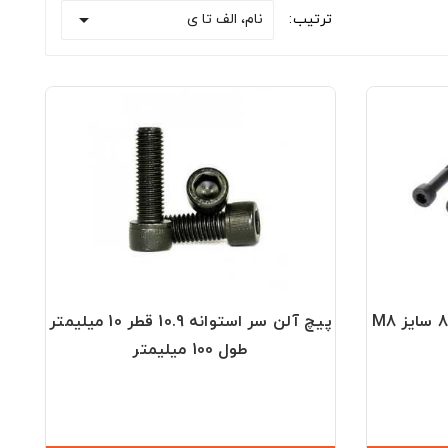

نام، الف تا ی
ترتیب:
پیچ آلن با سر مشکی گرید 8.8 سایز M8
پیچ آلن سر استوانه 10.9 قطر 10 میلیمتر
طول 100 میلیمتر