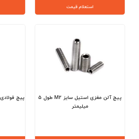
استعلام قیمت
پیچ آلن مغزی استیل سایز M2 طول 5
میلیمتر