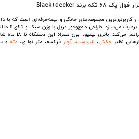
ند Black+decker
و لوازم جانب
چکش
،
انبردست
،
آچار
فرانسه، متر نواری،
مته
و سر