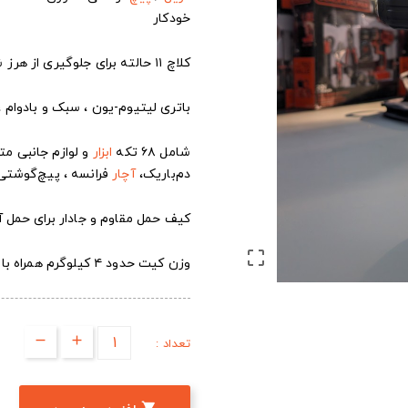
خودکار
کلاچ ۱۱ حالته برای جلوگیری از هرز شدن پیچ‌ها و کنترل عمق در سوراخ‌کاری
باتری لیتیوم-یون ، سبک و بادوام ، با 
شامل ۶۸ تکه
ابزار
و لوازم جانبی م
دم‌باریک،
آچار
فرانسه ، پیچ‌گوشتی
کیف حمل مقاوم و جادار برای حمل آس

وزن کیت حدود ۴ کیلوگرم همراه با شارژر
تعداد :
