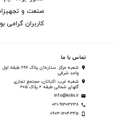
صنعت و تجهیزا
کاربران گرامی بو
تماس با ما
شعبه مرکز: ستارخان پلاک ۶۹۶ طبقه اول
location_on
واحد شرقی
شعبه غرب: اکباتان، مجتمع تجاری
location_on
گلهای شمالی طبقه ۲ پلاک ۲۰۵
info@kolis.ir
email
021-91303238
call
0903-1204345
phone_iphone