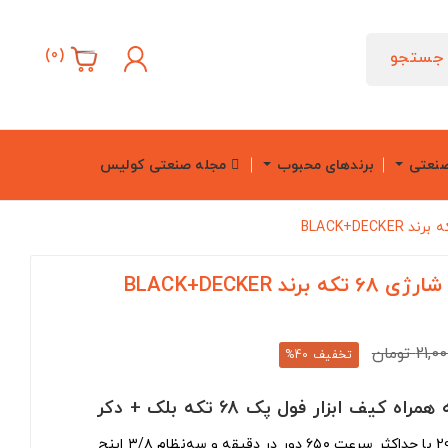
)
0
(
جستجو
صنعتی
برندهای محبوب
مجله صنعتی کولیس
BLACK+DECKER
2 تومان
تخفیف 40%
ف ابزار فول پک 68 تکه بلک + دکر
‌گوشتی شارژی 20V MAX با حداکثر سرعت ۶۵۰ دور در دقیقه و سه‌نظام ۳/۸ اینچ