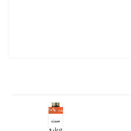
جدید
‎−40%
ست
دریل و