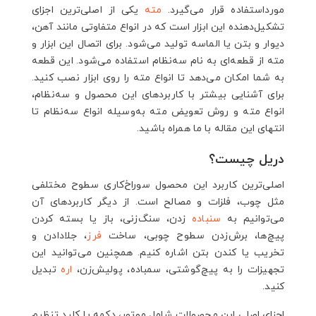
2.13. سه‌نظام آچاری
مورداستفاده قرار می‌گیرد.
مته
یکی از اصلی‌ترین اجزای
2.14. سه‌نظام اتوماتیک
تشکیل‌دهنده این ابزار است که در انواع متفاوتی مانند آهن،
2.15. نحوه تعویض مته دریل با انواع سه نظام
دیوار و بتن یا الماسه تولید می‌شود. برای اتصال این ابزار و
2.15.1. سخن پایانی
مته از قطعه‌ای به نام سه‌نظام استفاده می‌شود. این قطعه
به شما امکان می‌دهد تا انواع مته را روی ابزار نصب کنید.
برای آشنایی بیشتر با کاربردهای این محصول و سه‌نظام،
انواع مته و روش تعویض مته به‌وسیله انواع سه‌نظام تا
انتهای این مقاله با ما همراه باشید.
دریل چیست؟
اصلی‌ترین کاربرد این محصول سوراخ‌کاری سطوح مختلفی
مثل چوب، فلزات و مصالح است. از دیگر کاربردهای آن
می‌توانیم به
سنباده
زدن، سنگ‌زنی، باز یا بسته کردن
پیچ‌ها، برش‌زدن سطوح چوبی، ساخت
فرز
، جلادادن و
تخریب یا کندن بتن اشاره کنیم. همچنین می‌توانید این
تجهیزات را به پیچ‌گوشتی، سمباده، پولیش‌زن،
اره
تبدیل
کنید.
اجزای اصلی این محصولات شامل موتور، دکمه یا کلید تنظیم