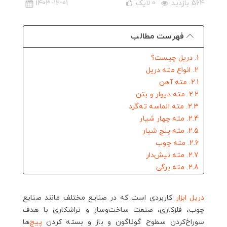
564 بازدید
0
لایک
1403-12-01
فهرست مطالب
1. دریل چیست؟
2. انواع مته دریل
2.1. مته آهن
2.2. مته دیوار و بتن
2.3. مته الماسه ته‌گرد
2.4. مته چهار شیار
2.5. مته پنج شیار
2.6. مته چوب
2.7. مته نیش‌دار
2.8. مته برگی
2.9. مته مخروطی
2.10. مته گازور
دریل
ابزار
کاربردی است که در صنایع مختلف مانند صنایع
2.11. مته خزینه
چوب، فلزکاری، صنعت ساخت‌وساز و تراشکاری با هدف
2.12. مته دریل سه نظام
سوراخ‌کردن سطوح گوناگون و باز و بسته کردن
پیچ
‌ها