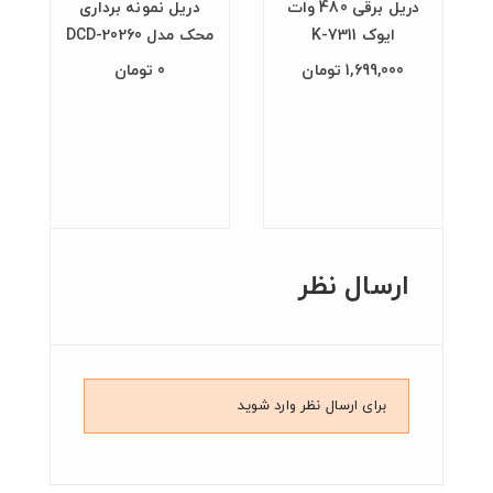
دریل برقی 480 وات
دریل نمونه برداری
ایوک K-7311
محک مدل DCD-20260
1,699,000 تومان
0 تومان
ارسال نظر
برای ارسال نظر وارد شوید