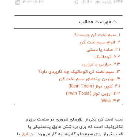
1442 بازدید
0
لایک
1403-05-22
فهرست مطالب
1. سیم لخت کن چیست؟
2. انواع سیم لخت کن
2.1. ساده یا دستی
2.2. اتوماتیک
2.3. حرارتی یا لیزری
3. سیم لخت کن اتوماتیک چه کاربردی دارد؟
4. بهترین برندهای سیم لخت کن
4.1. کلین تولز (Klein Tools)
4.2. اروین تولز (Irwin Tools)
4.3. Wiha
4.4. گرین‌لی (Greenlee)
4.5. استنلی (Stanley)
سیم لخت ‌کن یکی از ابزارهای ضروری در صنعت برق و
4.6. Ideal Industries
الکترونیک است که برای برداشتن عایق پلاستیکی یا
4.7. Gardner Bender
لاستیکی از روی سیم‌ها و کابل‌ها به کار می‌رود. این
ابزار
با