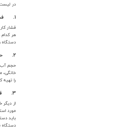
در لیست ز
1. فشار
فشار کارو
هر کدام 
دستگاه را
2. حجم
حجم آب خ
خانگی، م
را تهیه 
3. قدرت
از دیگر 
مورد است
باید دست
دستگاه ن