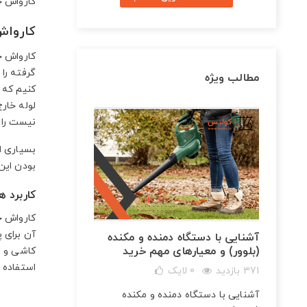
کارواش خ
کاروا
کارواش خ
گرفته را 
مطالب ویژه
کنیم که 
لوله خار
نیست را ب
بسیاری ا
بودن این
کاربرد 
کارواش خا
آن برای 
آشنایی با دستگاه دمنده و مکنده
(بلوور) و معیارهای مهم خرید
کاشی و س
استفاده 
371 بازدید
0
لایک
شارژی
آشنایی با دستگاه دمنده و مکنده
و