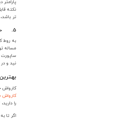
پارامتر د
نکته قاب
تر باشد،
5. حداکثر گرمای آب مصرفی
به روط ک
مساله تو
ساپورت م
نید و در
بهترین
کارواش خا
کارواش خ
را دارید،
اگر تا به