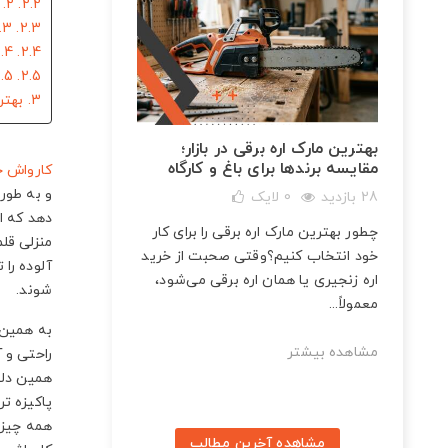
2.2. 2. حجم
2.3. 3. قدرت
2.4. 4. توان موتور
2.5. 5. حداکثر گرمای آب مصرفی
3. بهترین کارواش خانگی
ات و
بهترین مارک اره برقی در بازار؛
مقایسه برندها برای باغ و کارگاه
کارواش خ
و به طور
28 بازدید
0
لایک
دهد که ا
چطور بهترین مارک اره برقی را برای کار
منزلی قل
برینگ
خود انتخاب کنیم؟وقتی صحبت از خرید
آلوده را 
اره زنجیری یا همان اره برقی می‌شود،
شوند.
معمولاً...
به همین 
مشاهده بیشتر
راحتی و 
همین دل
پاکیزه تر
همه چیز 
مشاهده آخرین مطالب