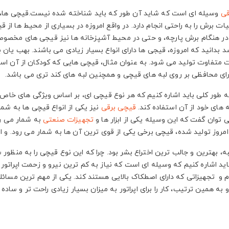
قی
وسیله ای است که شاید آن طور که باید شناخته شده نیست.قیچی ها،
ات برش را به راحتی انجام دارد. در واقع امروزه در بسیاری از محیط ها از
 در هنگام برش پارچه، و حتی در محیط آشپزخانه ها نیز قیجی های مخصوصی و
 بدانید که امروزه، قیجی ها دارای انواع بسیار زیادی می باشند. بهب یان 
تفاوت تولید می شود. به عنوان مثال، قیچی هایی که کودکان از آن استف
ارای محافظی بر روی لبه های قیچی و همچنین لبه های کند تری می باشد.
به طور کلی باید اشاره کنیم که هر نوع قیچی ای، بر اساس ویژگی های خاص 
 های خود از آن استفاده کند.
قیچی برقی
نیز یکی از انواع قیچی ها به شما
 توان گفت که این وسیله یکی از ابزار ها و
تجهیزات صنعتی
به شمار می رو
 امروز تولید شده، قیچی برخی یکی از قوی ترین آن ها به شمار می رود. و 
، بهترین و جالب ترین اختراع بشر بود. چرا که این نوع قیچی را به منظور س
اید اشاره کنیم که وسیله ای است که نیاز به کم ترین نیرو و زحمت اپراتور ب
زم و تجهیزاتی که دارای اصطکاک بالایی هستند کند. یکی از مهم ترین مسائ
و به همین ترتیب، کار را برای اپراتور به میزان بسیار زیادی راحت تر و ساده 