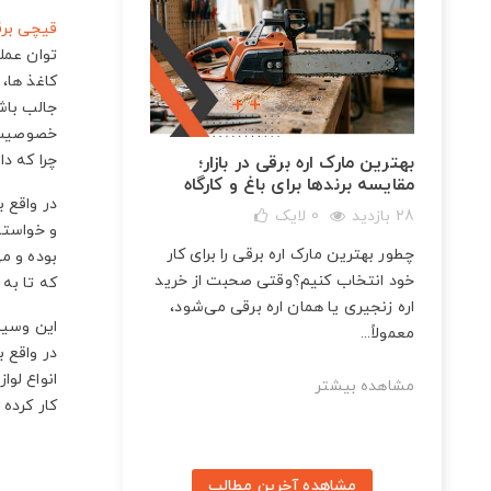
قیچی بر
توان عملی
کاغذ ها،
جالب باشد
خصوصیت م
چرا که د
ات و
بهترین مارک اره برقی در بازار؛
مقایسه برندها برای باغ و کارگاه
در واقع 
28 بازدید
0
لایک
و خواسته
چطور بهترین مارک اره برقی را برای کار
بوده و می
برینگ
خود انتخاب کنیم؟وقتی صحبت از خرید
که تا به
اره زنجیری یا همان اره برقی می‌شود،
این وسیبه
معمولاً...
در واقع ب
انواع لوا
مشاهده بیشتر
کار کرده 
مشاهده آخرین مطالب