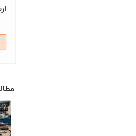
ار
مطال