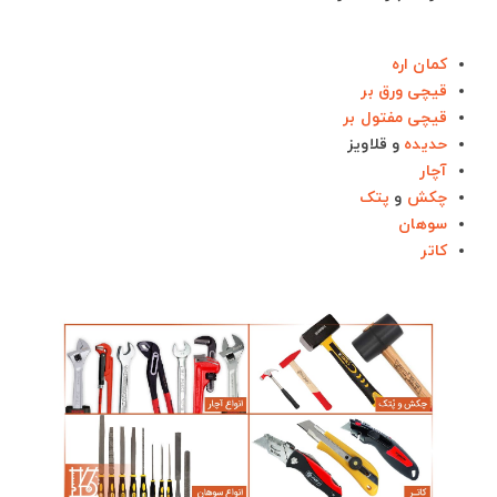
کمان اره
قیچی ورق بر
قیچی مفتول بر
حدیده
و قلاویز
آچار
چکش
و
پتک
سوهان
کاتر