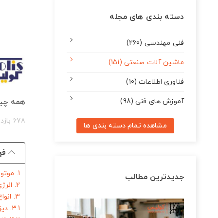
دسته بندی های مجله
فنی مهندسی (260)
ماشین آلات صنعتی (151)
فناوری اطلاعات (10)
آموزش های فنی (98)
همه چیز 
678 بازدید
مشاهده تمام دسته بندی ها
فه
1. موتور برق یا مولد الکتریکی
جدیدترین مطالب
2. انرژی مکانیکی از کجا تامین می شود؟
3. انواع موتوربرق ها
3.1. دیزل ژنراتور (موتوربرق دیزلی)