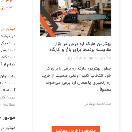
3.2. ژنراتور بنزینی (موتور برق بنزینی)
3.3. ژنراتور برق گاز سوز (موتوربرق گاز سوز)
موتور بر
در تولید 
زیاد، یک
ات و
بهترین مارک اره برقی در بازار؛
مقایسه برندها برای باغ و کارگاه
دسترسی د
دستگاه، 
28 بازدید
0
لایک
کدام از 
چطور بهترین مارک اره برقی را برای کار
برینگ
خود انتخاب کنیم؟وقتی صحبت از خرید
به عنوان
اره زنجیری یا همان اره برقی می‌شود،
توانید به
معمولاً...
آن اطلاع
تهیه کنی
مشاهده بیشتر
مطالعه ا
موتور ب
موتور بر
مشاهده آخرین مطالب