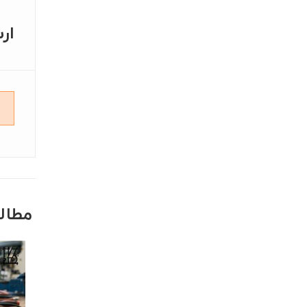
ار
مطال