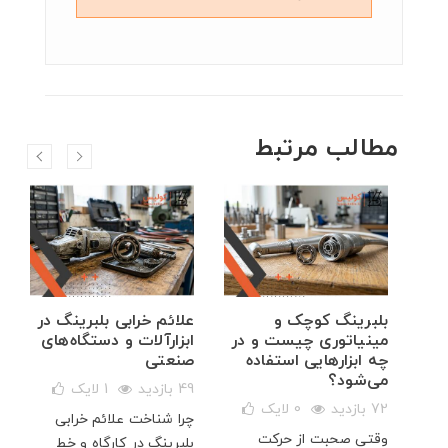
مطالب مرتبط
ال
بلبرینگ کوچک و
علائم خرابی بلبرینگ در
مینیاتوری چیست و در
ابزارآلات و دستگاه‌های
چه ابزارهایی استفاده
صنعتی
می‌شود؟
49 بازدید
1
لایک
ی
72 بازدید
0
لایک
چرا شناخت علائم خرابی
هم
وقتی صحبت از حرکت
بلبرینگ در کارگاه و خط
بزرگ