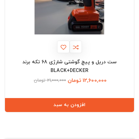
ست دریل و پیچ گوشتی شارژی 68 تکه برند
BLACK+DECKER
12,600,000 تومان
قیمت
قیمت
21,000,000 تومان
عادی
افزودن به سبد