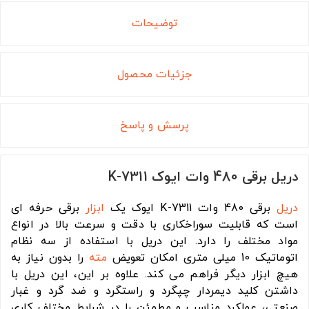
توضیحات
جزئیات محصول
پرسش و پاسخ
دریل برقی 480 وات ایوک K-7311
دریل
برقی 480 وات K-7311 ایوک یک
ابزار
برقی حرفه ای
است که قابلیت سوراخکاری با دقت و سرعت بالا در انواع
مواد مختلف را دارد. این دریل با استفاده از سه نظام
اتوماتیک 10 میلی متری امکان تعویض
مته
را بدون نیاز به
هیچ ابزار دیگر فراهم می کند. علاوه بر این، این دریل با
داشتن کلید دیمردار چپگرد و راستگرد و ضد گرد و غبار
صنعتی، عملکرد مناسب و مطمئن را در شرایط مختلف کاری