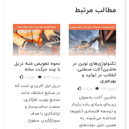
مطالب مرتبط
تکنولوژی‌های نوین در
نحوه تعویض مته دریل
ل
نگ
ماشین‌آلات صنعتی:
با چند حرکت ساده
عم
انقلاب در تولید و
فنی
563 بازدید
لایک
0
بهره‌وری
163 با
دریل ابزار کاربردی است که
899 بازدید
لایک
1
دری
در صنایع مختلف مانند
ماشین آلات به‌عنوان
ابز
صنایع چوب، فلزکاری،
زیربنای بنیادی رشد پایدار
است
صنعت ساخت‌وساز و
و توسعه اقتصادی کشورها
بهت
تراشکاری با هدف
شناخته می‌شوند. به
و ا
سوراخ‌کردن سطوح...
همین دلیل دولت‌های
مش