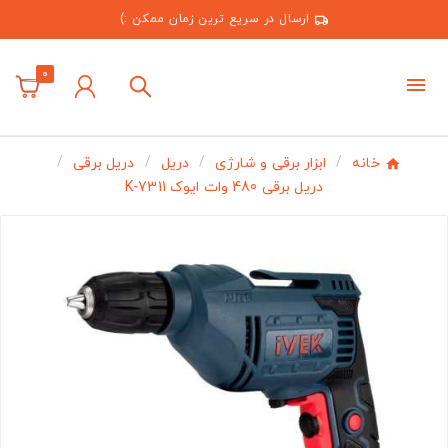
ارسال در سریع ترین زمان ممکن :)
0
خانه
ابزار برقی و شارژی
دریل
دریل برقی
دریل برقی 480 وات ایوک K-7311