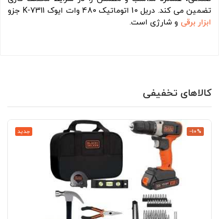
تضمین می کند. دریل 10 اتوماتیک 480 وات ایوک K-7311 جزو
ابزار برقی
و شارژی است.
کالاهای تخفیفی
‎−10%
جدید