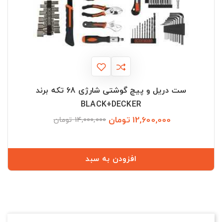
ست دریل و پیچ گوشتی شارژی 68 تکه برند
BLACK+DECKER
12,600,000 تومان
قیمت
قیمت
14,000,000 تومان
عادی
افزودن به سبد