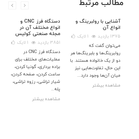
مطالب مرتبط
آشنایی با رولبرینگ و
دستگاه فرز CNC و
انواع آن
انواع مختلف آن در
مجله صنعتی کولیس
ک
1375 بازدید
1
لایک
3851 بازدید
1
لایک
 که
می‌توان گفت که
دستگاه فرز CNC در
د،
رولبرینگ‌ها و بلبرینگ‌ها هر
عملیات‌های مختلف برای
فیت
دو از یک خانواده هستند. با
براده‌ برداری، گونیا کردن،
اشد.
این حال، تفاوت‌هایی نیز
ساعت کردن، صفحه کردن،
میان‌ آن‌ها وجود دارد....
شیار تراشی، رزوه تراشی،
مشاهده بیشتر
پله...
مشاهده بیشتر