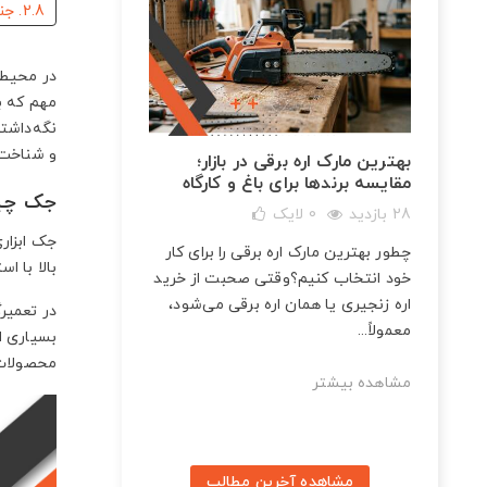
2.8. جنس و ساختار
2.9. نوع جک
2.10. ارتفاع بالابری
در محیط‌ه
2.11. هزینه محصول
مهم که ب
2.12. ظرفیت و نوع عملکرد: چگونه جک مناسب را انتخاب کنیم؟
نگه‌داشت
2.13. بررسی برندها و کیفیت ساخت جک‌ها در بازار ایران
و شناخت 
ات و
بهترین مارک اره برقی در بازار؛
2.14. اکتیو
مقایسه برندها برای باغ و کارگاه
2.15. رونیکس
جک چیست
28 بازدید
0
لایک
2.16. نووا
جک ابزار
2.17. ایران جک
چطور بهترین مارک اره برقی را برای کار
بالا با ا
2.17.1. سخن پایانی
برینگ
خود انتخاب کنیم؟وقتی صحبت از خرید
اره زنجیری یا همان اره برقی می‌شود،
در تعمیرگ
معمولاً...
بسیاری ا
محصولات 
مشاهده بیشتر
مشاهده آخرین مطالب