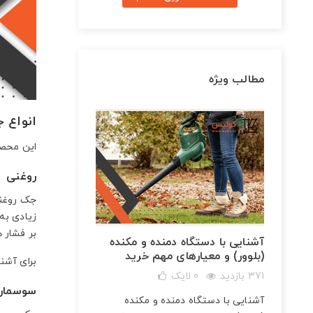
مطالب ویژه
انواع ج
این محصول
روغنی
جک روغنی 
زیادی به
بر فشار 
آشنایی با دستگاه دمنده و مکنده
(بلوور) و معیارهای مهم خرید
برای آشن
371 بازدید
0
لایک
شارژی
سوسمار
آشنایی با دستگاه دمنده و مکنده
و