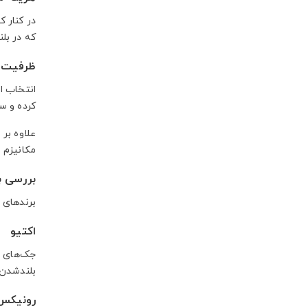
در کنار ک
که در بل
ظرفیت و
انتخاب ا
کرده و سپس مدلی با ظرفیتی ح
علاوه بر 
مکانیزم و
بررسی بر
برندهای م
اکتیو
جک‌های ا
بلندشدن م
رونیکس