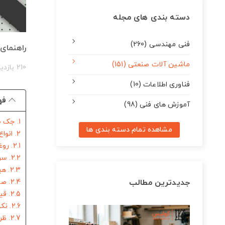
دسته بندی های مجله
فنی مهندسی (260)
راهنمای 
ماشین آلات صنعتی (151)
210 بازدید
فناوری اطلاعات (10)
فه
آموزش های فنی (98)
1. جک چیست و چرا در تعمیرگاه‌ها کاربرد دارد؟
مشاهده تمام دسته بندی ها
2. انواع جک‌ های پرکاربرد در محیط‌های صنعتی
2.1. روغنی
2.2. سوسماری
2.3. هیدرولیک
جدیدترین مطالب
2.4. صافکاری
2.5. قیچی یا آکاردئونی
2.6. نکات کلیدی در انتخاب جک برای استفاده حرفه‌ای
2.7. ظرفیت بار