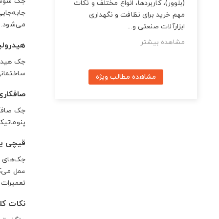
جک سوسمار
(بلوور)، کاربردها، انواع مختلف و نکات
جابه‌جای
مهم خرید برای نظافت و نگهداری
می‌شود.
ابزارآلات صنعتی و...
مشاهده بیشتر
هیدرول
جک هیدرو
ساختمانی
مشاهده مطالب ویژه
صافکاری
جک صافکا
پنوماتیک 
قیچی یا
جک‌های ق
عمل می‌ک
تعمیرات 
نکات کل