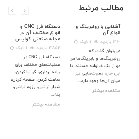
مطالب مرتبط
آشنایی با رولبرینگ و
دستگاه فرز CNC و
انواع آن
انواع مختلف آن در
مجله صنعتی کولیس
ک
1410 بازدید
1
لایک
3852 بازدید
1
لایک
 که
می‌توان گفت که
دستگاه فرز CNC در
د،
رولبرینگ‌ها و بلبرینگ‌ها هر
عملیات‌های مختلف برای
فیت
دو از یک خانواده هستند. با
براده‌ برداری، گونیا کردن،
اشد.
این حال، تفاوت‌هایی نیز
ساعت کردن، صفحه کردن،
میان‌ آن‌ها وجود دارد....
شیار تراشی، رزوه تراشی،
مشاهده بیشتر
پله...
مشاهده بیشتر