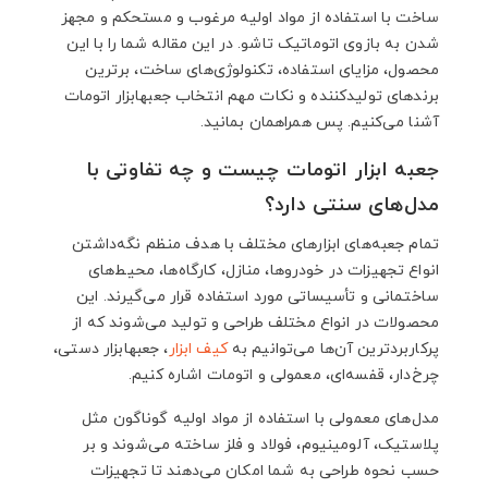
2.12. اندازه و وزن محصول را بررسی کنید
ساخت با استفاده از مواد اولیه مرغوب و مستحکم و مجهز
2.13. به هزینه کالا توجه کنید
شدن به بازوی اتوماتیک تاشو. در این مقاله شما را با این
2.14. مقایسه برندها و تکنولوژی‌های رایج در جعبه
محصول، مزایای استفاده، تکنولوژی‌های ساخت، برترین
ابزارهای اتومات
برندهای تولیدکننده و نکات مهم انتخاب جعبهابزار اتومات
2.15. وایا تولز
آشنا می‌کنیم. پس همراهمان بمانید.
2.16. رونیکس
2.17. کنزاکس
جعبه ابزار اتومات چیست و چه تفاوتی با
2.17.1. سخن پایانی
مدل‌های سنتی دارد؟
تمام جعبه‌های ابزارهای مختلف با هدف منظم نگه‌داشتن
انواع تجهیزات در خودروها، منازل، کارگاه‌ها، محیط‌های
ساختمانی و تأسیساتی مورد استفاده قرار می‌گیرند. این
محصولات در انواع مختلف طراحی و تولید می‌شوند که از
پرکاربردترین آن‌ها می‌توانیم به
کیف ابزار
، جعبهابزار دستی،
چرخ‌دار، قفسه‌ای، معمولی و اتومات اشاره کنیم.
مدل‌های معمولی با استفاده از مواد اولیه گوناگون مثل
پلاستیک، آلومینیوم، فولاد و فلز ساخته می‌شوند و بر
حسب نحوه طراحی به شما امکان می‌دهند تا تجهیزات