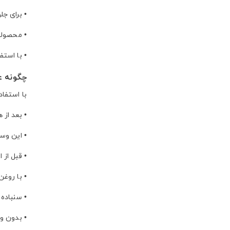
•
برای جل
•
محصولات
•
با استف
چگونه ع
با استفاد
•
بعد از 
•
این وسی
•
قبل از 
•
با روغن
•
سنباده 
•
بدون وق