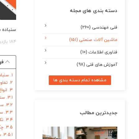
دسته بندی های مجله
فنی مهندسی (260)
سنباده 
ماشین آلات صنعتی (151)
184 بازدید
فناوری اطلاعات (10)
فه
آموزش های فنی (98)
1. سنباده برقی چیست و چه کاربردهایی دارد؟
مشاهده تمام دسته بندی ها
2. تفاوت سنباده‌کاری چوب و فلز از نظر ابزار موردنیاز
3. انواع سنباده برقی مناسب برای چوب و فلز
3.1. سنباده ارتعاشی
3.2. سنباده چرخشی
جدیدترین مطالب
3.3. سنباده تسمه‌ای
3.4. نکات مهم در انتخاب سنباده برقی برای پروژه‌های مختلف
3.5. چگونه عمر سنباده برقی را افزایش دهیم؟ نگهداری و استفاده صحیح
3.5.1. سخن پایانی