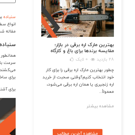
سنباده
بر
انواع سطو
مقاله شما
سنباده
ات و
بهترین مارک اره برقی در بازار؛
مقایسه برندها برای باغ و کارگاه
همانطور 
28 بازدید
0
لایک
سرعت بال
چطور بهترین مارک اره برقی را برای کار
می‌کشند،
برینگ
خود انتخاب کنیم؟وقتی صحبت از خرید
برای ساخ
اره زنجیری یا همان اره برقی می‌شود،
برای آشن
معمولاً...
مشاهده بیشتر
مشاهده آخرین مطالب