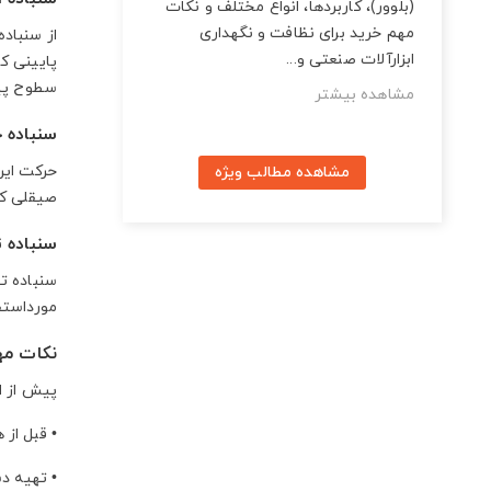
(بلوور)، کاربردها، انواع مختلف و نکات
مهم خرید برای نظافت و نگهداری
از سنباد
ابزارآلات صنعتی و...
پایینی که
سطوح پیش
مشاهده بیشتر
سنباده
حرکت این
مشاهده مطالب ویژه
صیقلی کر
سنباده 
سنباده ت
مورداستفا
نکات مه
پیش از ا
•
قبل از 
•
تهیه دس