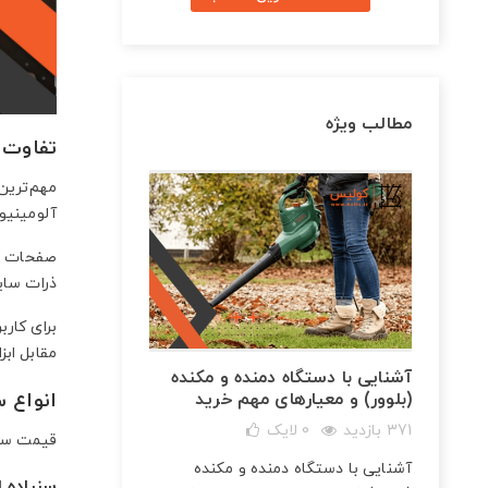
مطالب ویژه
تفاوت س
مهم‌ترین
آلومینیوم
صفحات سن
ذرات سای
برای کارب
مقابل ابز
آشنایی با دستگاه دمنده و مکنده
(بلوور) و معیارهای مهم خرید
انواع س
371 بازدید
0
لایک
قیمت سنب
شارژی
آشنایی با دستگاه دمنده و مکنده
و
سنباده 