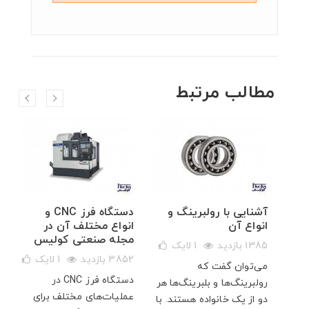
مطالب مرتبط
آشنایی با رولبرینگ و
دستگاه فرز CNC و
انواع آن
انواع مختلف آن در
مجله صنعتی کولیس
ک
1385 بازدید
1
لایک
3852 بازدید
1
لایک
 که
می‌توان گفت که
دستگاه فرز CNC در
د،
رولبرینگ‌ها و بلبرینگ‌ها هر
عملیات‌های مختلف برای
فیت
دو از یک خانواده هستند. با