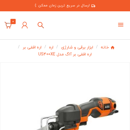
ارسال در سریع ترین زمان ممکن :)
0
خانه
ابزار برقی و شارژی
اره
اره افقی بر
اره افقی بر آاگ مدل US400XE