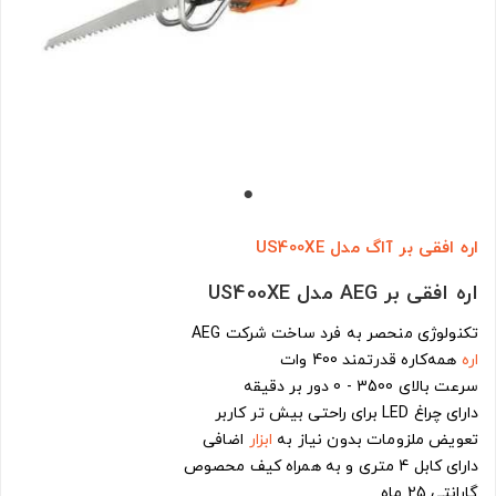
اره افقی بر آاگ مدل US400XE
اره افقی بر AEG مدل US400XE
تکنولوژی منحصر به فرد ساخت شرکت AEG
اره
همه‌کاره قدرتمند 400 وات
سرعت بالای 3500 - 0 دور بر دقیقه
دارای چراغ LED برای راحتی بیش تر کاربر
تعویض ملزومات بدون نیاز به
ابزار
اضافی
دارای کابل 4 متری و به همراه کیف محصوص
گارانتی 25 ماه