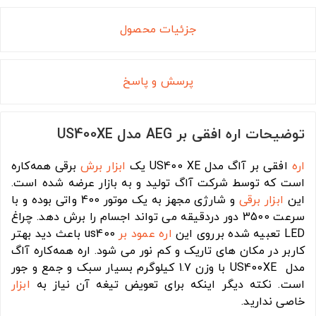
جزئیات محصول
پرسش و پاسخ
توضیحات اره افقی بر AEG مدل US400XE
اره
افقی بر آاگ مدل US400 XE یک
ابزار برش
برقی همه‌کاره
است که توسط شرکت آاگ تولید و به بازار عرضه شده است.
این
ابزار برقی
و شارژی مجهز به یک موتور 400 واتی بوده و با
سرعت 3500 دور دردقیقه می تواند اجسام را برش دهد. چراغ
LED تعبیه شده برروی این
اره عمود بر
us400 باعث دید بهتر
کاربر در مکان های تاریک و کم نور می شود. اره همه‌کاره آاگ
مدل US400XE با وزن 1.7 کیلوگرم بسیار سبک و جمع و جور
است. نکته دیگر اینکه برای تعویض تیغه آن نیاز به
ابزار
خاصی ندارید.