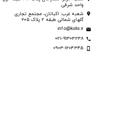
واحد شرقی
شعبه غرب: اکباتان، مجتمع تجاری
location_on
گلهای شمالی طبقه ۲ پلاک ۲۰۵
info@kolis.ir
email
021-91303238
call
0903-1204345
phone_iphone