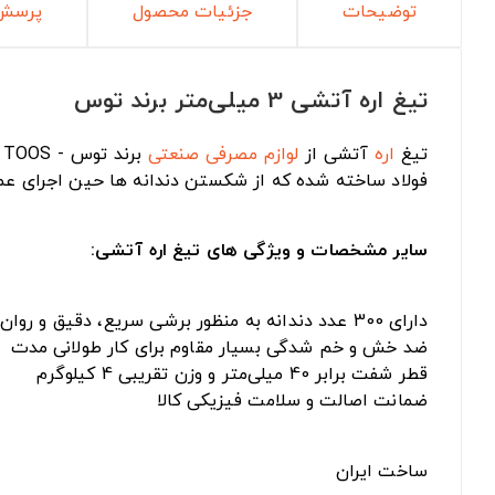
توضیحات
جزئیات محصول
پرسش 
تیغ اره آتشی 3 میلی‌متر برند توس
تیغ
اره
آتشی از
لوازم مصرفی صنعتی
برند توس - TOOS است. این تیغ اره برای برش انواع پروفیل، لوله های توخالی، آهن و استیل و ... مورد استفاده قرار می‌گیرد. بدنه این
فولاد ساخته شده که از شکستن دندانه ها حین اجرای عملیات حرارتی جلوگیری می‌
سایر مشخصات و ویژگی های تیغ اره آتشی:
دارای 300 عدد دندانه به منظور برشی سریع، دقیق و روان
ضد خش و خم شدگی بسیار مقاوم برای کار طولانی مدت
قطر شفت برابر 40 میلی‌متر و وزن تقریبی 4 کیلوگرم
ضمانت اصالت و سلامت فیزیکی کالا
ساخت ایران