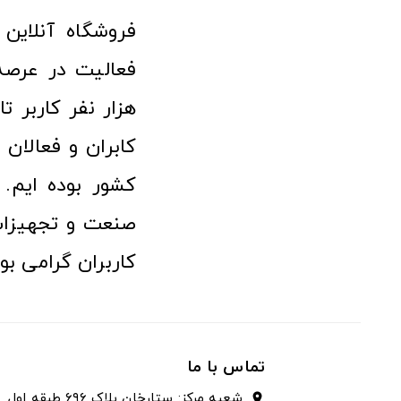
هزار نفر کاربر ت
کابران و فعالا
کشور بوده ایم. 
صنعت و تجهیزا
کاربران گرامی بو
تماس با ما
شعبه مرکز: ستارخان پلاک ۶۹۶ طبقه اول
location_on