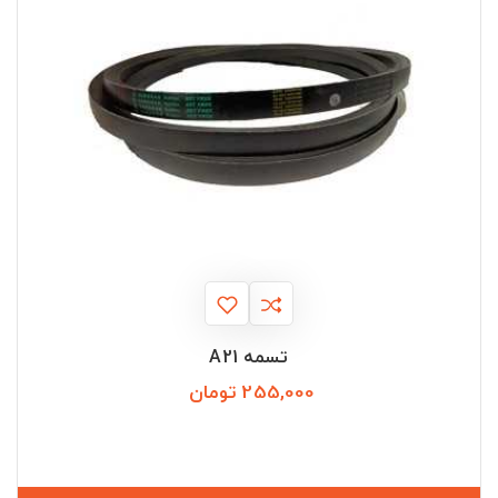
تسمه A21
255,000 تومان
قیمت