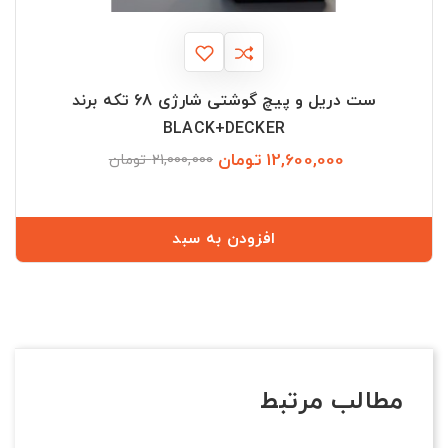
ست دریل و پیچ گوشتی شارژی 68 تکه برند
BLACK+DECKER
12,600,000 تومان
قیمت
قیمت
21,000,000 تومان
عادی
افزودن به سبد
مطالب مرتبط