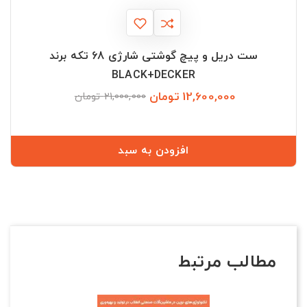
ست دریل و پیچ گوشتی شارژی 68 تکه برند
BLACK+DECKER
12,600,000 تومان
قیمت
قیمت
21,000,000 تومان
عادی
افزودن به سبد
مطالب مرتبط