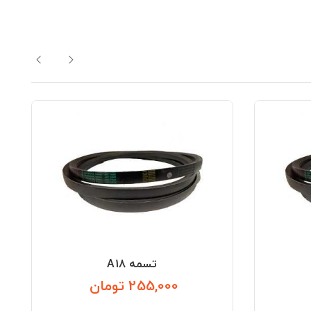
تسمه A18
255,000 تومان
قیمت
قیمت