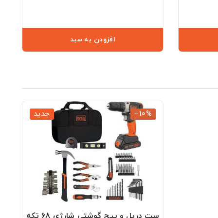
افزودن به سبد
‎−10%
جدید
ست دریل و پیچ گوشتی شارژی 68 تکه